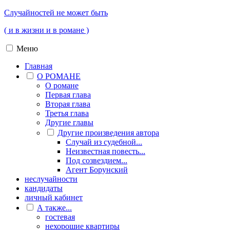
Случайностей не может быть
( и в жизни и в романе )
Меню
Главная
О РОМАНЕ
О романе
Первая глава
Вторая глава
Третья глава
Другие главы
Другие произведения автора
Случай из судебной...
Неизвестная повесть...
Под созвездием...
Агент Борунский
неслучайности
кандидаты
личный кабинет
А также...
гостевая
нехорошие квартиры