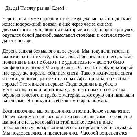
- Да, да! Тысячу раз да! Едем!..
Через час мы уже сидели в кэбе, везущем нас на Лондонский
железнодорожный вокзал, а ещё через час за окнами
двухместного купе, билеты в который я взял, перрон тронулся,
окутался белой дымкой, замелькал столбами и остался где-то
далеко позади.
Дорога заняла без малого двое суток. Мы покупали газеты и
выискивали в них всё, что касалось России, но ничего, кроме
политики в них не было и не удивительно – дело то было
конфиденциальное! Мы прибыли в Санкт-Петербург, который
нас сразу же поразил обилием снега. Такого количества снега
я не видел нигде, разве что в горах Афганистана, но чтобы в
городе! Это я видел впервые! Люди ходили в шубах, в
меховых шапках и воротниках, а у некоторых на ногах была
обувь из толстого и грубого материала, которую они называли
валенками. Я прикупил себе экземпляр на память.
Взяв извозчика, мы отправились в полицейское управление.
Перед входом стоял часовой и казался выше самого себя из-за
шапки и снега, который на этой шапке лежал в виде
небольшого сугроба, скопившегося за время несения службы.
Мы поздоровались и представились. Часовой встрепенулся,