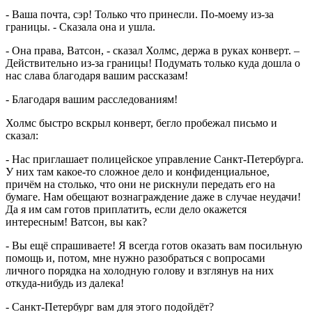
- Ваша почта, сэр! Только что принесли. По-моему из-за
границы. - Сказала она и ушла.
- Она права, Ватсон, - сказал Холмс, держа в руках конверт. –
Действительно из-за границы! Подумать только куда дошла о
нас слава благодаря вашим рассказам!
- Благодаря вашим расследованиям!
Холмс быстро вскрыл конверт, бегло пробежал письмо и
сказал:
- Нас приглашает полицейское управление Санкт-Петербурга.
У них там какое-то сложное дело и конфиденциальное,
причём на столько, что они не рискнули передать его на
бумаге. Нам обещают вознаграждение даже в случае неудачи!
Да я им сам готов приплатить, если дело окажется
интересным! Ватсон, вы как?
- Вы ещё спрашиваете! Я всегда готов оказать вам посильную
помощь и, потом, мне нужно разобраться с вопросами
личного порядка на холодную голову и взглянув на них
откуда-нибудь из далека!
- Санкт-Петербург вам для этого подойдёт?