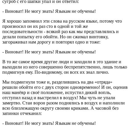
сугроб с его шапки упал и он ответил:
- Виноват! Не могу знать! Языкам не обучены!
Я хорошо запомнил эти слова на русском языке, потому что
произносил он их раз сто в одной и той же
последовательности - всякий раз как мы представлялись и
делали попытку его обойти. Но он сжимал винтовку,
загораживал нам дорогу и повторял одно и тоже:
- Виноват! Не могу знать! Языкам не обучены!
В то же самое время другие люди и заходили в это здание и
выходили из него совершенно беспрепятственно, лишь только
подмигнув ему. По-видимому, он всех их знал лично.
Мы подмигнули тоже и, разделившись на два «отряда»
решили обойти его с двух сторон одновременно! И он, оценив
наш манёвр и своё положение, испустил дикий вопль,
отступил назад и выстрелил в воздух! Мы чуть не упали
замертво. Стаи ворон разом поднялись в воздух и наполнили
всю близлежащую округу своими криками. А часовой без
запинки отчеканил:
- Виноват! Не могу знать! Языкам не обучены!