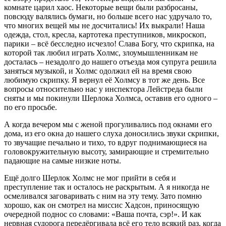
комнате царил хаос. Некоторые вещи были разбросаны,
повсюду валялись бумаги, но больше всего нас удручало то,
что многих вещей мы не досчитались! Их выкрали! Наша
одежда, стол, кресла, картотека преступников, микроскоп,
парики – всё бесследно исчезло! Слава Богу, что скрипка, на
которой так любил играть Холмс, злоумышленникам не
досталась – незадолго до нашего отъезда моя супруга решила
заняться музыкой, и Холмс одолжил ей на время свою
любимую скрипку. Я вернул её Холмсу в тот же день. Все
вопросы относительно нас у инспектора Лейстреда были
сняты и мы покинули Шерлока Холмса, оставив его одного –
по его просьбе.
А когда вечером мы с женой прогуливались под окнами его
дома, из его окна до нашего слуха доносились звуки скрипки,
то звучащие печально и тихо, то вдруг поднимающиеся на
головокружительную высоту, замирающие и стремительно
падающие на самые низкие ноты.
Ещё долго Шерлок Холмс не мог прийти в себя и
преступление так и осталось не раскрытым. А я никогда не
осмеливался заговаривать с ним на эту тему. Зато помню
хорошо, как он смотрел на миссис Хадсон, приносящую
очередной поднос со словами: «Ваша почта, сэр!». И как
нервная судорога передёргивала всё его тело всякий раз, когда