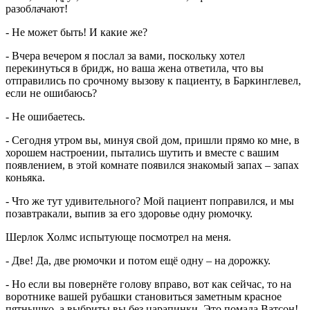
разоблачают!
- Не может быть! И какие же?
- Вчера вечером я послал за вами, поскольку хотел
перекинуться в бридж, но ваша жена ответила, что вы
отправились по срочному вызову к пациенту, в Баркинглевел,
если не ошибаюсь?
- Не ошибаетесь.
- Сегодня утром вы, минуя свой дом, пришли прямо ко мне, в
хорошем настроении, пытались шутить и вместе с вашим
появлением, в этой комнате появился знакомый запах – запах
коньяка.
- Что же тут удивительного? Мой пациент поправился, и мы
позавтракали, выпив за его здоровье одну рюмочку.
Шерлок Холмс испытующе посмотрел на меня.
- Две! Да, две рюмочки и потом ещё одну – на дорожку.
- Но если вы повернёте голову вправо, вот как сейчас, то на
воротнике вашей рубашки становиться заметным красное
пятнышко, а выбриты вы без царапинки. Это помада Ватсон!