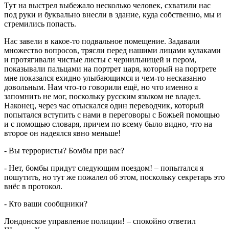
Тут на выстрел выбежало несколько человек, схватили нас
под руки и буквально внесли в здание, куда собственно, мы и
стремились попасть.
Нас завели в какое-то подвальное помещение. Задавали
множество вопросов, трясли перед нашими лицами кулаками
и протягивали чистые листы с чернильницей и пером,
показывали пальцами на портрет царя, который на портрете
мне показался ехидно улыбающимся и чем-то несказанно
довольным. Нам что-то говорили ещё, но что именно я
запомнить не мог, поскольку русским языком не владел.
Наконец, через час отыскался один переводчик, который
попытался вступить с нами в переговоры с Божьей помощью
и с помощью словаря, причем по всему было видно, что на
второе он надеялся явно меньше!
- Вы террористы? Бомбы при вас?
- Нет, бомбы придут следующим поездом! – попытался я
пошутить, но тут же пожалел об этом, поскольку секретарь это
внёс в протокол.
- Кто ваши сообщники?
Лондонское управление полиции! – спокойно ответил