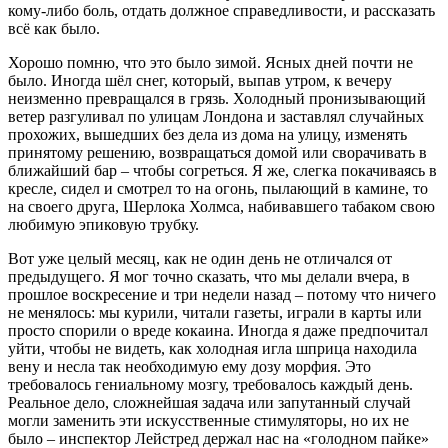
кому-либо боль, отдать должное справедливости, и рассказать
всё как было.
Хорошо помню, что это было зимой. Ясных дней почти не
было. Иногда шёл снег, который, выпав утром, к вечеру
неизменно превращался в грязь. Холодный пронизывающий
ветер разгуливал по улицам Лондона и заставлял случайных
прохожих, вышедших без дела из дома на улицу, изменять
принятому решению, возвращаться домой или сворачивать в
ближайший бар – чтобы согреться. Я же, слегка покачиваясь в
кресле, сидел и смотрел то на огонь, пылающий в камине, то
на своего друга, Шерлока Холмса, набивавшего табаком свою
любимую эпиковую трубку.
Вот уже целый месяц, как не один день не отличался от
предыдущего. Я мог точно сказать, что мы делали вчера, в
прошлое воскресение и три недели назад – потому что ничего
не менялось: мы курили, читали газеты, играли в карты или
просто спорили о вреде кокаина. Иногда я даже предпочитал
уйти, чтобы не видеть, как холодная игла шприца находила
вену и несла так необходимую ему дозу морфия. Это
требовалось гениальному мозгу, требовалось каждый день.
Реальное дело, сложнейшая задача или запутанный случай
могли заменить эти искусственные стимуляторы, но их не
было – инспектор Лейстред держал нас на «голодном пайке»