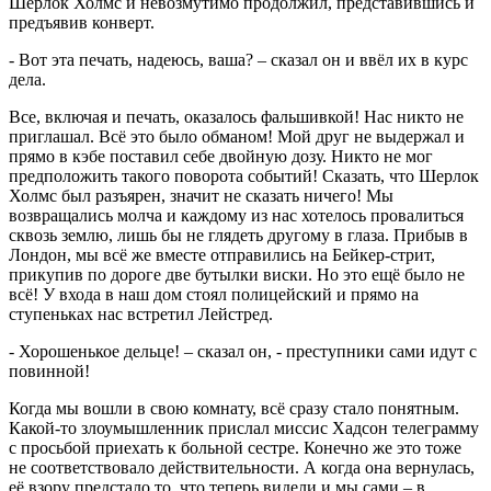
Шерлок Холмс и невозмутимо продолжил, представившись и
предъявив конверт.
- Вот эта печать, надеюсь, ваша? – сказал он и ввёл их в курс
дела.
Все, включая и печать, оказалось фальшивкой! Нас никто не
приглашал. Всё это было обманом! Мой друг не выдержал и
прямо в кэбе поставил себе двойную дозу. Никто не мог
предположить такого поворота событий! Сказать, что Шерлок
Холмс был разъярен, значит не сказать ничего! Мы
возвращались молча и каждому из нас хотелось провалиться
сквозь землю, лишь бы не глядеть другому в глаза. Прибыв в
Лондон, мы всё же вместе отправились на Бейкер-стрит,
прикупив по дороге две бутылки виски. Но это ещё было не
всё! У входа в наш дом стоял полицейский и прямо на
ступеньках нас встретил Лейстред.
- Хорошенькое дельце! – сказал он, - преступники сами идут с
повинной!
Когда мы вошли в свою комнату, всё сразу стало понятным.
Какой-то злоумышленник прислал миссис Хадсон телеграмму
с просьбой приехать к больной сестре. Конечно же это тоже
не соответствовало действительности. А когда она вернулась,
её взору предстало то, что теперь видели и мы сами – в