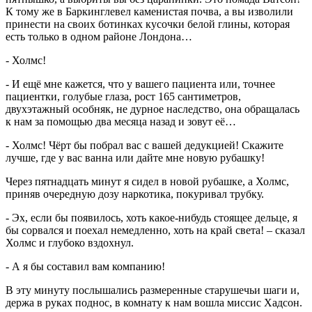
К тому же в Баркинглевел каменистая почва, а вы изволили
принести на своих ботинках кусочки белой глины, которая
есть только в одном районе Лондона…
- Холмс!
- И ещё мне кажется, что у вашего пациента или, точнее
пациентки, голубые глаза, рост 165 сантиметров,
двухэтажный особняк, не дурное наследство, она обращалась
к нам за помощью два месяца назад и зовут её…
- Холмс! Чёрт бы побрал вас с вашей дедукцией! Скажите
лучше, где у вас ванна или дайте мне новую рубашку!
Через пятнадцать минут я сидел в новой рубашке, а Холмс,
приняв очередную дозу наркотика, покуривал трубку.
- Эх, если бы появилось, хоть какое-нибудь стоящее дельце, я
бы сорвался и поехал немедленно, хоть на край света! – сказал
Холмс и глубоко вздохнул.
- А я бы составил вам компанию!
В эту минуту послышались размеренные старушечьи шаги и,
держа в руках поднос, в комнату к нам вошла миссис Хадсон.