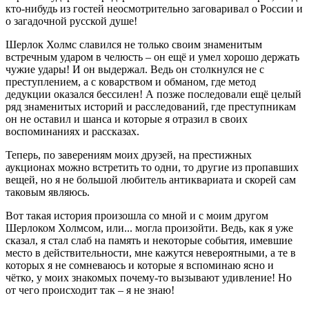
кто-нибудь из гостей неосмотрительно заговаривал о России и
о загадочной русской душе!
Шерлок Холмс славился не только своим знаменитым
встречным ударом в челюсть – он ещё и умел хорошо держать
чужие удары! И он выдержал. Ведь он столкнулся не с
преступлением, а с коварством и обманом, где метод
дедукции оказался бессилен! А позже последовали ещё целый
ряд знаменитых историй и расследований, где преступникам
он не оставил и шанса и которые я отразил в своих
воспоминаниях и рассказах.
Теперь, по заверениям моих друзей, на престижных
аукционах можно встретить то одни, то другие из пропавших
вещей, но я не большой любитель антиквариата и скорей сам
таковым являюсь.
Вот такая история произошла со мной и с моим другом
Шерлоком Холмсом, или... могла произойти. Ведь, как я уже
сказал, я стал слаб на память и некоторые события, имевшие
место в действительности, мне кажутся невероятными, а те в
которых я не сомневаюсь и которые я вспоминаю ясно и
чётко, у моих знакомых почему-то вызывают удивление! Но
от чего происходит так – я не знаю!