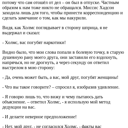
потому что сам отошёл от дел – он был в отпуске. Частным
образом к нам тоже никто не обращался. Миссис Хадсон
заходила лишь для того, чтобы принести корреспонденцию и
сделать замечание о том, как мы накурили.
Видя, как Холмс поглядывает в сторону шприца, я не
выдержал и сказал:
- Холмс, вас погубят наркотики!
Видно было, что мои слова попали в болевую точку, в старую
душевную рану моего друга, они заставили его вздохнуть,
напрячься, но не дрогнуть, а через секунду он ответил
выстрелом в мою сторону:
- Да, очень может быть, а вас, мой друг, погубят женщины!
- Что вы такое говорите? – спросил я, изобразив удивление.
- Я говорю лишь то, что вижу и чему пытаюсь дать
объяснение. – ответил Холмс, - я использую мой метод
дедукции на вас.
- И делаете неверное предположение!
- Нет, мой друг, - не согласился Холмс, - факты вас