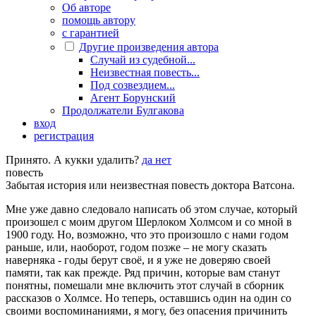
Об авторе
помощь автору
с гарантией
Другие произведения автора
Случай из судебной...
Неизвестная повесть...
Под созвездием...
Агент Борунский
Продолжатели Булгакова
вход
регистрация
Принято. А кукки удалить?
да
нет
повесть
Забытая история или неизвестная повесть доктора Ватсона.
Мне уже давно следовало написать об этом случае, который
произошел с моим другом Шерлоком Холмсом и со мной в
1900 году. Но, возможно, что это произошло с нами годом
раньше, или, наоборот, годом позже – не могу сказать
наверняка - годы берут своё, и я уже не доверяю своей
памяти, так как прежде. Ряд причин, которые вам станут
понятны, помешали мне включить этот случай в сборник
рассказов о Холмсе. Но теперь, оставшись один на один со
своими воспоминаниями, я могу, без опасения причинить