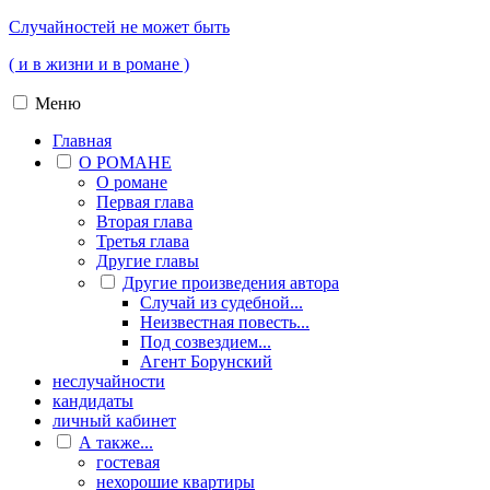
Случайностей не может быть
( и в жизни и в романе )
Меню
Главная
О РОМАНЕ
О романе
Первая глава
Вторая глава
Третья глава
Другие главы
Другие произведения автора
Случай из судебной...
Неизвестная повесть...
Под созвездием...
Агент Борунский
неслучайности
кандидаты
личный кабинет
А также...
гостевая
нехорошие квартиры