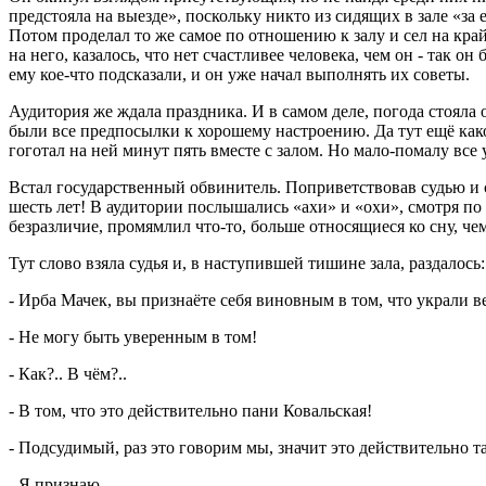
предстояла на выезде», поскольку никто из сидящих в зале «за е
Потом проделал то же самое по отношению к залу и сел на край 
на него, казалось, что нет счастливее человека, чем он - так 
ему кое-что подсказали, и он уже начал выполнять их советы.
Аудитория же ждала праздника. И в самом деле, погода стояла о
были все предпосылки к хорошему настроению. Да тут ещё како
гоготал на ней минут пять вместе с залом. Но мало-помалу все 
Встал государственный обвинитель. Поприветствовав судью и с
шесть лет! В аудитории послышались «ахи» и «охи», смотря по 
безразличие, промямлил что-то, больше относящиеся ко сну, чем 
Тут слово взяла судья и, в наступившей тишине зала, раздалось:
- Ирба Мачек, вы признаёте себя виновным в том, что украли 
- Не могу быть уверенным в том!
- Как?.. В чём?..
- В том, что это действительно пани Ковальская!
- Подсудимый, раз это говорим мы, значит это действительно т
- Я признаю.