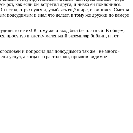
есь рот, как если бы встретил друга, и низко ей поклонился.
. Он встал, отряхнулся и, улыбаясь ещё шире, извинился. Смотря
тным подсудимым и знал что делает, к тому же дружки по камере
 судили-то не их! К тому же и вход был бесплатный. В общем,
ся, просунув в клетку маленький экземпляр библии, и тот
ногословен и попросил для подсудимого так же «не много» –
ени уснул, а когда его растолкали, проявив видимое