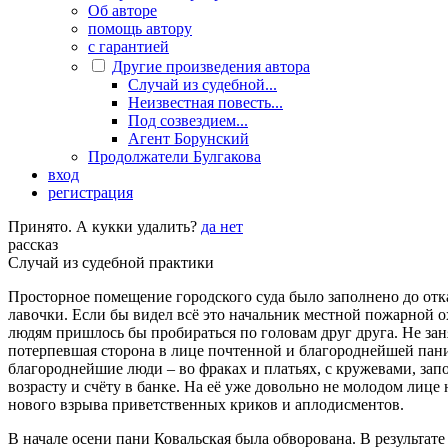
Об авторе
помощь автору
с гарантией
Другие произведения автора
Случай из судебной...
Неизвестная повесть...
Под созвездием...
Агент Борунский
Продолжатели Булгакова
вход
регистрация
Принято. А кукки удалить?
да
нет
рассказ
Случай из судебной практики
Просторное помещение городского суда было заполнено до отка
лавочки. Если бы видел всё это начальник местной пожарной ох
людям пришлось бы пробираться по головам друг друга. Не заня
потерпевшая сторона в лице почтенной и благороднейшей пани 
благороднейшие люди – во фраках и платьях, с кружевами, запо
возрасту и счёту в банке. На её уже довольно не молодом лице 
нового взрыва приветственных криков и аплодисментов.
В начале осени пани Ковальская была обворована. В результате