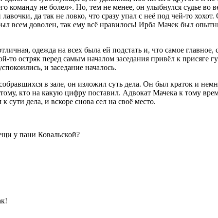
го команду не болел». Но, тем не менее, он улыбнулся судье во в
лавочки, да так не ловко, что сразу упал с неё под чей-то хохот
он был всем доволен, так ему всё нравилось! Ирба Мачек был опы
тличная, одежда на всех была ей подстать и, что самое главное,
й-то остряк перед самым началом заседания привёл к присяге гу
успокоились, и заседание началось.
обравшихся в зале, он изложил суть дела. Он был краток и нем
тому, кто на какую цифру поставил. Адвокат Мачека к тому врем
к сути дела, и вскоре снова сел на своё место.
вещи у пани Ковальской?
ак!