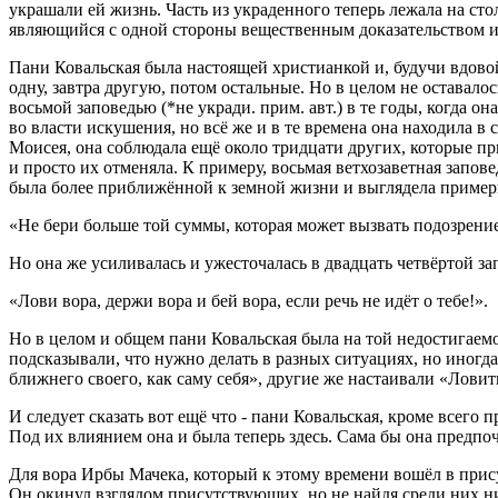
украшали ей жизнь. Часть из украденного теперь лежала на стол
являющийся с одной стороны вещественным доказательством и у
Пани Ковальская была настоящей христианкой и, будучи вдовой, 
одну, завтра другую, потом остальные. Но в целом не оставалос
восьмой заповедью (*не укради. прим. авт.) в те годы, когда о
во власти искушения, но всё же и в те времена она находила в 
Моисея, она соблюдала ещё около тридцати других, которые при
и просто их отменяла. К примеру, восьмая ветхозаветная запо
была более приближённой к земной жизни и выглядела пример
«Не бери больше той суммы, которая может вызвать подозрени
Но она же усиливалась и ужесточалась в двадцать четвёртой за
«Лови вора, держи вора и бей вора, если речь не идёт о тебе!».
Но в целом и общем пани Ковальская была на той недостигаемо
подсказывали, что нужно делать в разных ситуациях, но иногд
ближнего своего, как саму себя», другие же настаивали «Ловить
И следует сказать вот ещё что - пани Ковальская, кроме всег
Под их влиянием она и была теперь здесь. Сама бы она предпочл
Для вора Ирбы Мачека, который к этому времени вошёл в прису
Он окинул взглядом присутствующих, но не найдя среди них н