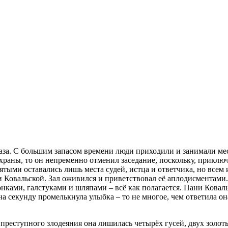
за. С большим запасом времени люди приходили и занимали места
раны, то он непременно отменил заседание, поскольку, приключи
тыми оставались лишь места судей, истца и ответчика, но всем 
Ковальской. Зал оживился и приветствовал её аплодисментами. 
нками, галстуками и шляпами – всё как полагается. Пани Коваль
на секунду промелькнула улыбка – то не многое, чем ответила он
 преступного злодеяния она лишилась четырёх гусей, двух золоты