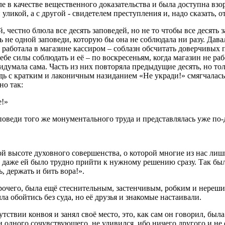
е в качестве вещественного доказательства и была доступна взору
ликой, а с другой - свидетелем преступления и, надо сказать, 
честно блюла все десять заповедей, но не то чтобы все десять з
ь не одной заповеди, которую бы она не соблюдала ни разу. Дава
на работала в магазине кассиром – соблазн обсчитать доверчивых
себе силы соблюдать и её – по воскресеньям, когда магазин не ра
думала сама. Часть из них повторяла предыдущие десять, но толь
ведь с кратким и лаконичным назиданием «Не укради!» смягчалас
но так:
е!»
поведи того же монументального труда и представлялась уже по-
й высоте духовного совершенства, о которой многие из нас лиш
а даже ей было трудно прийти к нужному решению сразу. Так был
, держать и бить вора!».
о прочего, была ещё стеснительным, застенчивым, робким и нере
а обойтись без суда, но её друзья и знакомые настаивали.
тствии конвоя и занял своё место, это, как сам он говорил, был
и одного сочувствующего, не удивился, ибо ничего другого и н