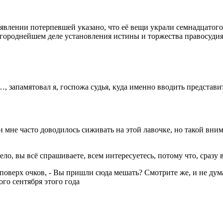
 заявлении потерпевшей указано, что её вещи украли семнадцатого
агороднейшем деле установления истины и торжества правосудия
…, запамятовал я, госпожа судья, куда именно вводить представи
 и мне часто доводилось сиживать на этой лавочке, но такой вни
ло, вы всё спрашиваете, всем интересуетесь, потому что, сразу ви
 поверх очков, - Вы пришли сюда мешать? Смотрите же, и не дума
го сентября этого года