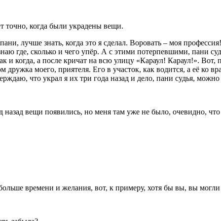
ает точно, когда были украдены вещи.
пани, лучше знать, когда это я сделал. Воровать – моя профессия
наю где, сколько и чего упёр. А с этими потерпевшими, пани суд
к и когда, а после кричат на всю улицу «Караул! Караул!». Вот,
 дружка моего, приятеля. Его в участок, как водится, а её ко вр
ерждаю, что украл я их три года назад и дело, пани судья, можно
Год назад вещи появились, но меня там уже не было, очевидно, чт
побольше времени и желания, вот, к примеру, хотя бы вы, вы могли