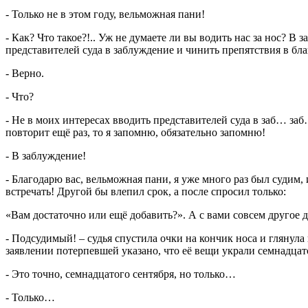
- Только не в этом году, вельможная пани!
- Как? Что такое?!.. Уж не думаете ли вы водить нас за нос? В
представителей суда в заблуждение и чинить препятствия в бл
- Верно.
- Что?
- Не в моих интересах вводить представителей суда в заб… заб
повторит ещё раз, то я запомню, обязательно запомню!
- В заблуждение!
- Благодарю вас, вельможная пани, я уже много раз был судим,
встречать! Другой бы влепил срок, а после спросил только:
«Вам достаточно или ещё добавить?». А с вами совсем другое де
- Подсудимый! – судья спустила очки на кончик носа и глянула
заявлении потерпевшей указано, что её вещи украли семнадцато
- Это точно, семнадцатого сентября, но только…
- Только…