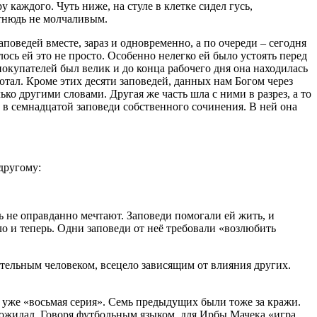
 каждого. Чуть ниже, на стуле в клетке сидел гусь,
отнюдь не молчаливым.
аповедей вместе, зараз и одновременно, а по очереди – сегодня
лось ей это не просто. Особенно нелегко ей было устоять перед
 покупателей был велик и до конца рабочего дня она находилась
ботал. Кроме этих десяти заповедей, данных нам Богом через
ко другими словами. Другая же часть шла с ними в разрез, а то
ь в семнадцатой заповеди собственного сочинения. В ней она
другому:
ь не оправданно мечтают. Заповеди помогали ей жить, и
о и теперь. Одни заповеди от неё требовали «возлюбить
шительным человеком, всецело зависящим от влияния других.
а уже «восьмая серия». Семь предыдущих были тоже за кражи.
е ожидал. Говоря футбольным языком, для Ирбы Мачека «игра