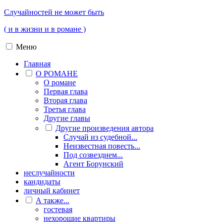
Случайностей не может быть
( и в жизни и в романе )
Меню
Главная
О РОМАНЕ
О романе
Первая глава
Вторая глава
Третья глава
Другие главы
Другие произведения автора
Случай из судебной...
Неизвестная повесть...
Под созвездием...
Агент Борунский
неслучайности
кандидаты
личный кабинет
А также...
гостевая
нехорошие квартиры